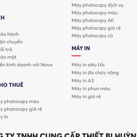
Máy photocopy dịch vụ
công.
Máy photocopy màu
CH
Máy photocopy A0
g việc mà không cần can thiệp thủ công.
Máy photocopy giá rẻ
bảo hành
bộ phòng ban
, giảm thời gian xử lý công việc, và cho phép nh
Máy photocopy cũ
vận chuyển
MÁY IN
oanh Nghiệp
ổi trả
bảo mật
ại:
n kinh doanh với Nova
Máy in siêu tốc
Máy in đa chức năng
tượng tích cực.
Máy in A3
CHO THUÊ
Máy in phun màu
ông tin.
Máy in giá rẻ
y photocopy màu
tài liệu phản ánh chất lượng doanh nghiệp.
y photocopy giá rẻ
y in
i Bật Tại Nova Copier
tín hàng đầu thế giới, được lựa chọn bởi hàng trăm nghìn 
 TY TNHH CUNG CẤP THIẾT BỊ HUỲN