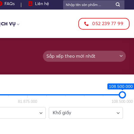
Tìm
FAQs
Liên hệ
kiếm:
052 239 77 99
ỊCH VỤ
108.500.000 
81.875.000
108.500.000