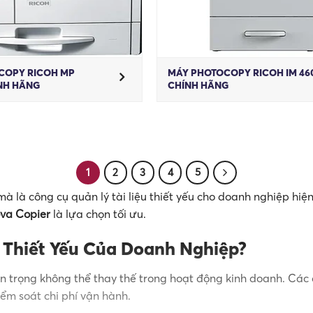
COPY RICOH MP
MÁY PHOTOCOPY RICOH IM 46
NH HÃNG
CHÍNH HÃNG
1
2
3
4
5
mà là công cụ quản lý tài liệu thiết yếu cho doanh nghiệp hiệ
va Copier
là lựa chọn tối ưu.
 Thiết Yếu Của Doanh Nghiệp?
an trọng không thể thay thế trong hoạt động kinh doanh. Các
ểm soát chi phí vận hành.