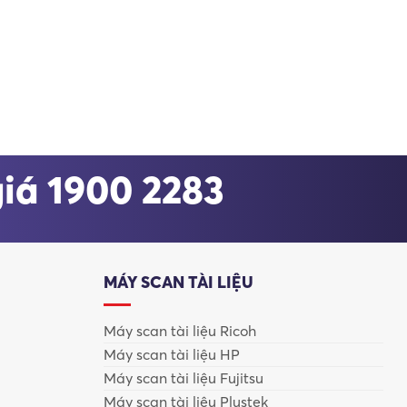
ực sẽ được chia đều, giảm đáng kể chi phí trên mỗi trang.
 hợp với nhu cầu in ấn số lượng nhiều.
giá 1900 2283
ẽ thấy rõ lợi thế tiết kiệm chi phí.
MÁY SCAN TÀI LIỆU
Máy scan tài liệu Ricoh
Máy scan tài liệu HP
Máy scan tài liệu Fujitsu
Máy scan tài liệu Plustek