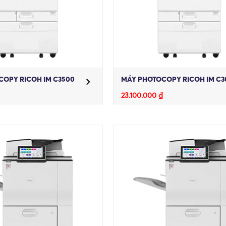
OPY RICOH IM C3500
MÁY PHOTOCOPY RICOH IM C3
₫
23.100.000
₫