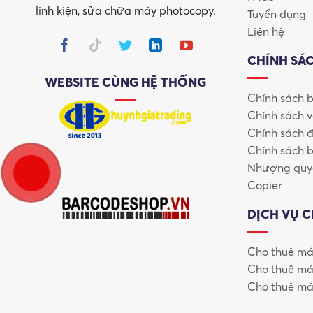
linh kiện, sửa chữa máy photocopy.
Tuyển dụng
Liên hệ
CHÍNH SÁ
WEBSITE CÙNG HỆ THỐNG
Chính sách 
Chính sách 
Chính sách đ
Chính sách 
Nhượng quyề
Copier
DỊCH VỤ 
Cho thuê má
Cho thuê má
Vì Sao Máy Photocopy Ricoh Giá R
Cho thuê má
Không phải ngẫu nhiên mà
máy photocopy Ricoh giá rẻ
l