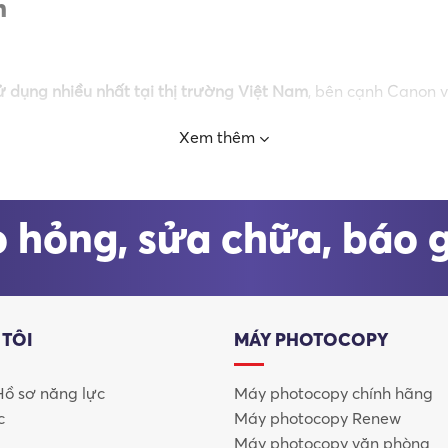
h
 dụng nhiều nhất tại thị trường Việt Nam
, bên cạnh Canon v
Xem thêm
 tên gọi ban đầu là
Riken Sensitized Paper (Riken Kankōshi)
. T
iện khoa học hàng đầu Nhật Bản. Chính nền tảng khoa học –
 hỏng, sửa chữa, báo 
 TÔI
MÁY PHOTOCOPY
 Hồ sơ năng lực
Máy photocopy chính hãng
c
Máy photocopy Renew
Máy photocopy văn phòng