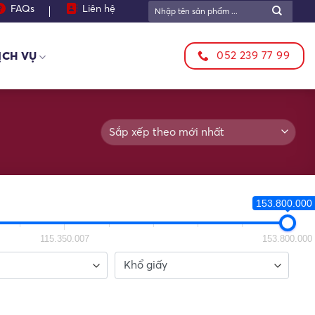
Tìm
FAQs
Liên hệ
kiếm:
052 239 77 99
ỊCH VỤ
153.800.000 
115.350.007
153.800.000