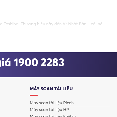
à Toshiba. Thương hiệu này đến từ Nhật Bản – cái nôi
rụ sở chính đặt tại
Tokyo
, Ricoh từng thuộc tập đoàn
 công nghệ vững chắc này đã tạo nên các dòng máy
giá 1900 2283
MÁY SCAN TÀI LIỆU
Máy scan tài liệu Ricoh
Máy scan tài liệu HP
Máy scan tài liệu Fujitsu