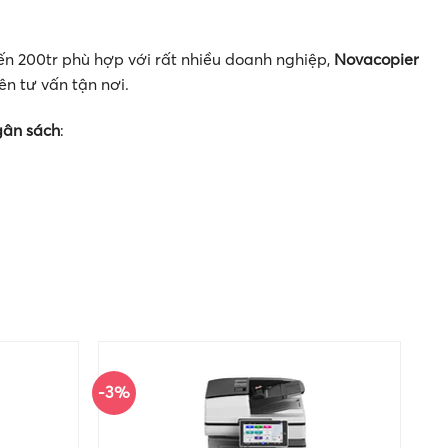
ến 200tr phù hợp với rất nhiều doanh nghiệp,
Novacopier
iên tư vấn tận nơi.
gân sách
:
-3%