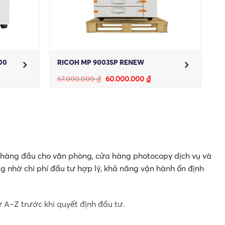
00
RICOH MP 9003SP RENEW
Giá
Giá
67.000.000
₫
60.000.000
₫
gốc
hiện
là:
tại
67.000.000 ₫.
là:
60.000.000 ₫.
 hàng đầu cho văn phòng, cửa hàng photocopy dịch vụ và
ng nhờ chi phí đầu tư hợp lý, khả năng vận hành ổn định
ừ A–Z trước khi quyết định đầu tư.