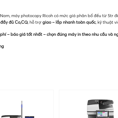
ệt Nam, máy photocopy Ricoh có mức giá phân bổ đều từ 5tr đ
 đầy đủ Co,CQ
, hỗ trợ
giao – lắp nhanh toàn quốc
, kỹ thuật v
phí – báo giá tốt nhất – chọn đúng máy in theo nhu cầu và n
ng