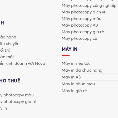
Máy photocopy công nghiệp
Máy photocopy dịch vụ
Máy photocopy màu
CH
Máy photocopy A0
Máy photocopy giá rẻ
bảo hành
Máy photocopy cũ
vận chuyển
MÁY IN
ổi trả
bảo mật
n kinh doanh với Nova
Máy in siêu tốc
Máy in đa chức năng
Máy in A3
CHO THUÊ
Máy in phun màu
Máy in giá rẻ
y photocopy màu
y photocopy giá rẻ
ẻ Vẫn Được Đánh Giá Cao?
y in
ại xuất hiện dày đặc trong các văn phòng, trường học, bệnh 