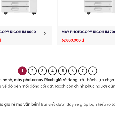
OPY RICOH IM 8000
MÁY PHOTOCOPY RICOH IM 70
₫
62.800.000
₫
1
2
3
4
5
6
7
ận hành,
máy photocopy Ricoh giá rẻ
đang trở thành lựa chọn
 về độ bền “nồi đồng cối đá”, Ricoh còn chinh phục người dù
o giá rẻ mà vẫn bền?
Bài viết dưới đây sẽ giúp bạn hiểu rõ t