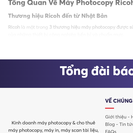
Tổng Quan Về Máy Photocopy Rico
Thương hiệu Ricoh đến từ Nhật Bản
Ricoh
là một trong
3 thương hiệu máy photocopy được sử
của những thiết bị công nghiệp bền bỉ và chuẩn mực.
Công ty Ricoh được thành lập vào
ngày 06/02/1936
, với
Zaibatsu của Viện nghiên cứu RIKEN
, một trong những v
photocopy Ricoh có tuổi thọ vượt trội.
Tổng đài báo
VỀ CHÚNG
Giới thiệu -
Kinh doanh máy photocopy & cho thuê
Blog - Tin tứ
máy photocopy, máy in, máy scan tài liệu,
FAQs