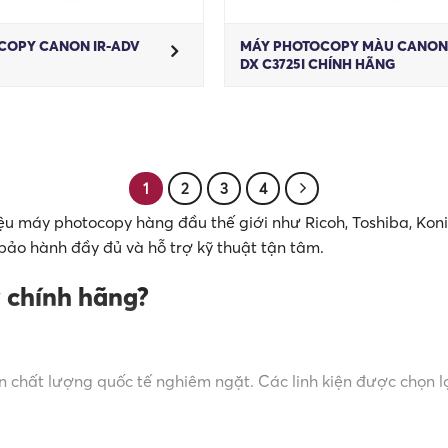
COPY CANON IR-ADV
MÁY PHOTOCOPY MÀU CANON 
DX C3725I CHÍNH HÃNG
1
2
3
4
ệu máy photocopy hàng đầu thế giới như Ricoh, Toshiba, Konic
ảo hành đầy đủ và hỗ trợ kỹ thuật tận tâm.
 chính hãng?
 chất lượng quốc tế nghiêm ngặt. Các linh kiện được chọn lọ