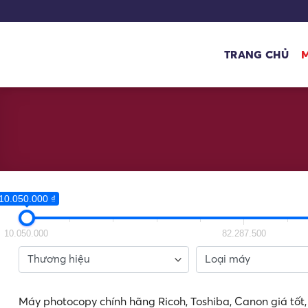
Bỏ
qua
nội
TRANG CHỦ
dung
10.050.000 ₫
10.050.000
82.287.500
Máy photocopy chính hãng Ricoh, Toshiba, Canon giá tố