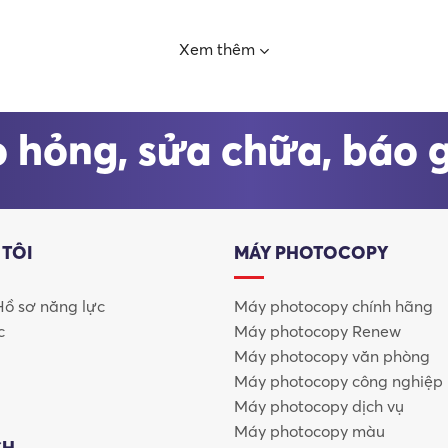
Xem thêm
ệp
 hỏng, sửa chữa, báo 
:
 TÔI
MÁY PHOTOCOPY
 Hồ sơ năng lực
Máy photocopy chính hãng
c
Máy photocopy Renew
Máy photocopy văn phòng
ại
Máy photocopy công nghiệp
Máy photocopy dịch vụ
hệ mới nhất:
Máy photocopy màu
CH