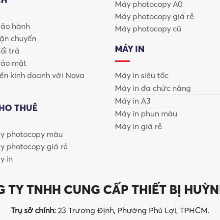
Máy photocopy A0
Máy photocopy giá rẻ
bảo hành
Máy photocopy cũ
vận chuyển
MÁY IN
ổi trả
bảo mật
n kinh doanh với Nova
Máy in siêu tốc
Máy in đa chức năng
 hãng, nhưng máy photocopy chính hãng mang lại:
Máy in A3
CHO THUÊ
Máy in phun màu
Máy in giá rẻ
y photocopy màu
y photocopy giá rẻ
y in
 TY TNHH CUNG CẤP THIẾT BỊ HUỲN
Trụ sở chính:
23 Trương Định, Phường Phú Lợi, TPHCM.