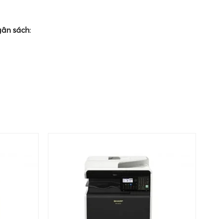
gân sách
: