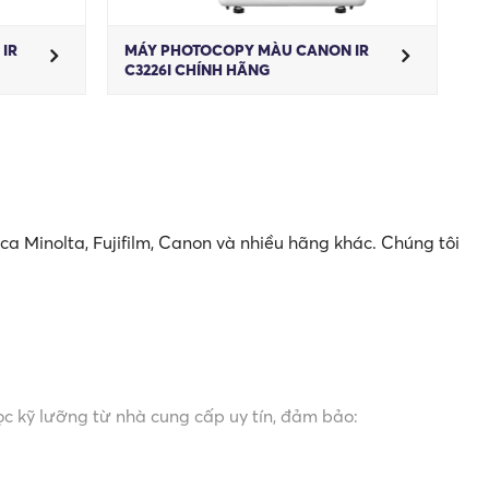
IR
MÁY PHOTOCOPY MÀU CANON IR
C3226I CHÍNH HÃNG
a Minolta, Fujifilm, Canon và nhiều hãng khác. Chúng tôi
c kỹ lưỡng từ nhà cung cấp uy tín, đảm bảo: