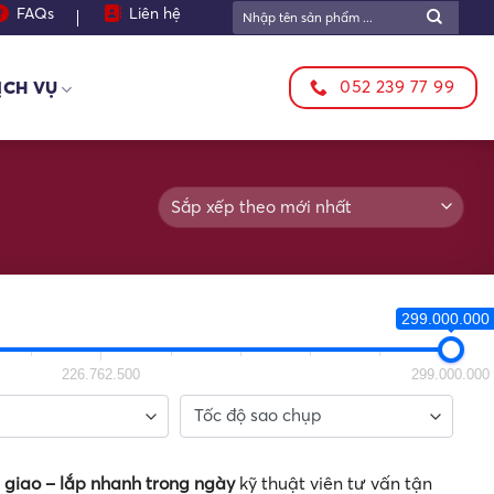
Tìm
FAQs
Liên hệ
kiếm:
052 239 77 99
ỊCH VỤ
299.000.000 
226.762.500
299.000.000
ợ
giao – lắp nhanh trong ngày
kỹ thuật viên tư vấn tận