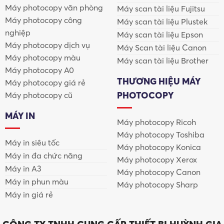
Máy photocopy văn phòng
Máy scan tài liệu Fujitsu
Hồ sơ lưu trữ
Máy photocopy công
Máy scan tài liệu Plustek
nghiệp
Máy scan tài liệu Epson
Chứng từ kế toán
Máy photocopy dịch vụ
Máy Scan tài liệu Canon
Máy photocopy màu
Máy scan tài liệu Brother
Tài liệu có chữ nhỏ
Máy photocopy A0
THƯƠNG HIỆU MÁY
Máy photocopy giá rẻ
2. Tốc độ scan vượt trội, tiết kiệm thời gian
PHOTOCOPY
Máy photocopy cũ
Nhiều model máy scan Canon đạt tốc độ từ
30 – 120
trang/phút
, hỗ trợ
scan 2 mặt tự động (duplex)
, giúp xử
MÁY IN
Máy photocopy Ricoh
lý khối lượng tài liệu lớn mỗi ngày mà không bị nghẽn
Máy photocopy Toshiba
quy trình.
Máy in siêu tốc
Máy photocopy Konica
Máy in đa chức năng
Máy photocopy Xerox
3. Độ bền cao – phù hợp môi trường làm việc cường độ
Máy in A3
Máy photocopy Canon
lớn
Máy in phun màu
Máy photocopy Sharp
Canon thiết kế máy scan hướng đến môi trường doanh
Máy in giá rẻ
nghiệp: