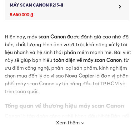
MÁY SCAN CANON P215-II
8.650.000
₫
Hiện nay, máy
scan Canon
được đánh giá cao nhờ độ
bền, chất lượng hình ảnh vượt trội, khả năng xử lý tài
liệu nhanh và hệ sinh thái phần mềm mạnh mẽ. Bài viết
này sẽ giúp bạn hiểu
toàn diện về máy scan Canon
, từ
ưu điểm công nghệ, phân loại sản phẩm, kinh nghiệm
chọn mua đến lý do vì sao
Nova Copier
là đơn vị phân
phối máy scan Canon uy tín hàng đầu tại TP.HCM và
trên toàn quốc.
Tổng quan về thương hiệu máy scan Canon
Canon là tập đoàn công nghệ hàng đầu Nhật Bản, nổi
Xem thêm
tiếng toàn cầu trong lĩnh vực thiết bị hình ảnh, in ấn và
số hóa tài liệu. Không chỉ mạnh về máy ảnh và máy in,
Canon còn là một trong những hãng
máy scan tài liệu