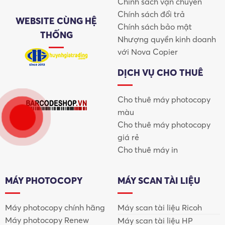
Chính sách vận chuyển
Chính sách đổi trả
WEBSITE CÙNG HỆ
Chính sách bảo mật
THỐNG
Nhượng quyền kinh doanh
với Nova Copier
DỊCH VỤ CHO THUÊ
Máy Scan tài liệu Canon
Cho thuê máy photocopy
màu
Vì sao máy scan Canon được ưa chuộng tại
Cho thuê máy photocopy
Việt Nam?
giá rẻ
Cho thuê máy in
1. Chất lượng scan sắc nét – màu sắc trung thực
Canon sử dụng cảm biến CIS và CCD cao cấp, cho hình
MÁY PHOTOCOPY
MÁY SCAN TÀI LIỆU
ảnh scan rõ nét, độ tương phản cao, hạn chế nhiễu và
méo hình, đặc biệt phù hợp khi scan:
Máy photocopy chính hãng
Máy scan tài liệu Ricoh
Hợp đồng pháp lý
Máy photocopy Renew
Máy scan tài liệu HP