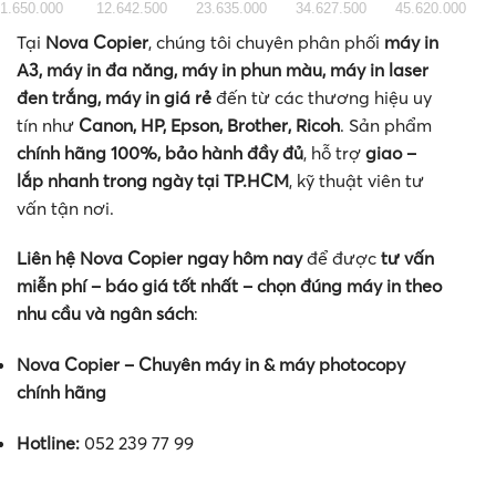
1.650.000
12.642.500
23.635.000
34.627.500
45.620.000
Tại
Nova Copier
, chúng tôi chuyên phân phối
máy in
A3, máy in đa năng, máy in phun màu, máy in laser
đen trắng, máy in giá rẻ
đến từ các thương hiệu uy
tín như
Canon, HP, Epson, Brother, Ricoh
. Sản phẩm
chính hãng 100%, bảo hành đầy đủ
, hỗ trợ
giao –
lắp nhanh trong ngày tại TP.HCM
, kỹ thuật viên tư
vấn tận nơi.
Liên hệ Nova Copier ngay hôm nay
để được
tư vấn
miễn phí – báo giá tốt nhất – chọn đúng máy in theo
nhu cầu và ngân sách
:
Nova Copier – Chuyên máy in & máy photocopy
chính hãng
Hotline:
052 239 77 99