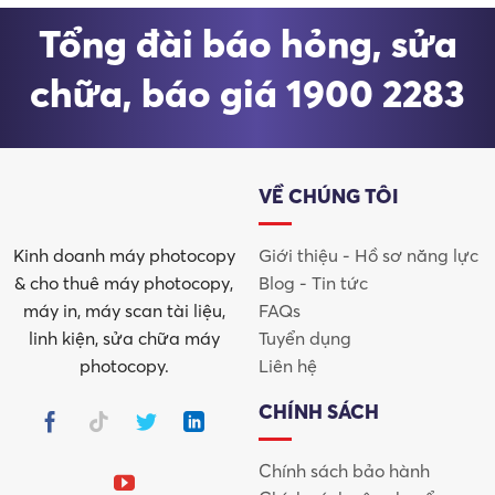
chuyên nghiệp
được tin dùng nhất tại Việt Nam.
Tổng đài báo hỏng, sửa
Máy scan Canon được phát triển theo triết lý:
chữa, báo giá 1900 2283
Độ chính xác cao
Vận hành ổn định lâu dài
VỀ CHÚNG TÔI
Tối ưu quy trình số hóa
Kinh doanh máy photocopy
Giới thiệu - Hồ sơ năng lực
Dễ sử dụng cho cả người không chuyên
& cho thuê máy photocopy,
Blog - Tin tức
máy in, máy scan tài liệu,
FAQs
Nhờ đó, các dòng
Canon imageFORMULA
hay
Canon
linh kiện, sửa chữa máy
Tuyển dụng
DR-series
luôn nằm trong danh sách ưu tiên của doanh
photocopy.
Liên hệ
nghiệp vừa và lớn.
CHÍNH SÁCH
Chính sách bảo hành