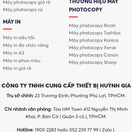
THƯƠNG HIỆU MÁY
Máy photocopy giá rẻ
PHOTOCOPY
Máy photocopy cũ
MÁY IN
Máy photocopy Ricoh
Máy photocopy Toshiba
Máy in siêu tốc
Máy photocopy Konica
Máy in đa chức năng
Máy photocopy Xerox
Máy in A3
Máy photocopy Canon
Máy in phun màu
Máy photocopy Sharp
Máy in giá rẻ
CÔNG TY TNHH CUNG CẤP THIẾT BỊ HUỲNH GIA
Trụ sở chính:
23 Trương Định, Phường Phú Lợi, TPHCM.
Chi nhánh văn phòng:
Tòa HM Town 412 Nguyễn Thị Minh
Khai, P. Bàn Cờ ( Quận 3 cũ ), TPHCM.
Hotline:
1900 2283 hoặc 052 239 77 99 ( Zalo ).