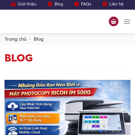
Bỏ
Giới thiệu
Blog
FAQs
Liên hệ
qua
nội
dung
Trang chủ
Blog
BLOG