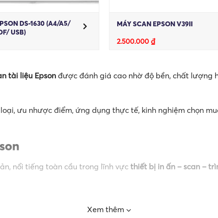
PSON DS-1630 (A4/A5/
MÁY SCAN EPSON V39II
DF/ USB)
2.500.000
₫
n tài liệu Epson
được đánh giá cao nhờ độ bền, chất lượng hìn
 loại, ưu nhược điểm, ứng dụng thực tế, kinh nghiệm chọn mua
pson
n, nổi tiếng toàn cầu trong lĩnh vực
thiết bị in ấn – scan – tr
Xem thêm