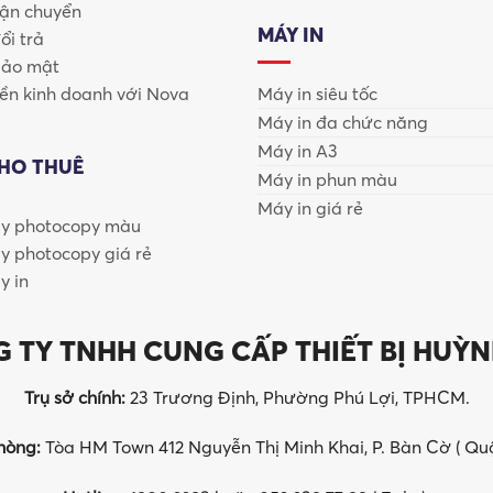
vận chuyển
MÁY IN
ổi trả
bảo mật
n kinh doanh với Nova
Máy in siêu tốc
Máy in đa chức năng
Máy in A3
CHO THUÊ
Máy in phun màu
Máy in giá rẻ
y photocopy màu
Máy scan tài liệu Epson
y photocopy giá rẻ
y in
uộng Tại Việt Nam?
 TY TNHH CUNG CẤP THIẾT BỊ HUỲN
ương hiệu scan bán chạy nhất tại thị trường Việt Nam. Lý
Trụ sở chính:
23 Trương Định, Phường Phú Lợi, TPHCM.
hòng:
Tòa HM Town 412 Nguyễn Thị Minh Khai, P. Bàn Cờ ( Qu
nh xác, độ phân giải cao, giúp bản scan rõ nét từng chi tiết,