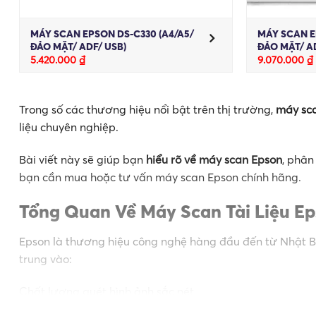
MÁY SCAN EPSON DS-C330 (A4/A5/
MÁY SCAN E
ĐẢO MẶT/ ADF/ USB)
ĐẢO MẶT/ A
5.420.000
₫
9.070.000
₫
Trong số các thương hiệu nổi bật trên thị trường,
máy sca
liệu chuyên nghiệp.
Bài viết này sẽ giúp bạn
hiểu rõ về máy scan Epson
, phân
bạn cần mua hoặc tư vấn máy scan Epson chính hãng.
Tổng Quan Về Máy Scan Tài Liệu E
Epson là thương hiệu công nghệ hàng đầu đến từ Nhật Bả
trung vào:
Chất lượng quét hình ảnh sắc nét