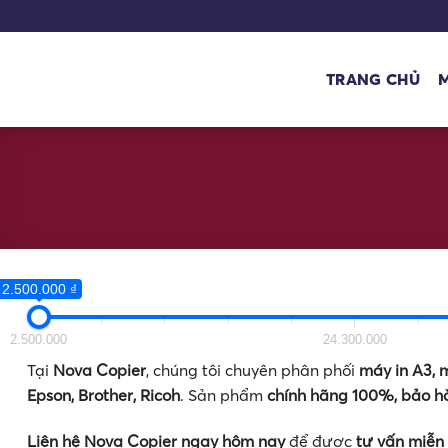
Bỏ
qua
nội
TRANG CHỦ
dung
2.500.000 ₫
2.500.000
24.300.000
Tại
Nova Copier
, chúng tôi chuyên phân phối
máy in A3, 
Epson, Brother, Ricoh
. Sản phẩm
chính hãng 100%, bảo h
Liên hệ Nova Copier ngay hôm nay
để được
tư vấn miễn 