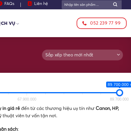
Tìm
FAQs
Liên hệ
kiếm:
052 239 77 99
ỊCH VỤ
89.700.000 
67.900.000
89.700.000
 in giá rẻ
đến từ các thương hiệu uy tín như
Canon, HP,
kỹ thuật viên tư vấn tận nơi.
gân sách
: