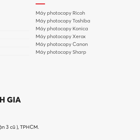
Máy photocopy Ricoh
Máy photocopy Toshiba
Máy photocopy Konica
Máy photocopy Xerox
Máy photocopy Canon
Máy photocopy Sharp
H GIA
 do nằm ở sự cân bằng hoàn hảo giữa
chất lượng – độ bền
ận 3 cũ ), TPHCM.
 đặc biệt phù hợp với: