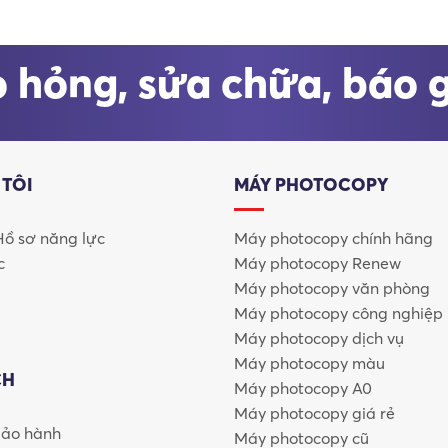
 hỏng, sửa chữa, báo 
 nhỏ mà còn được tin dùng tại
ngân hàng, bệnh viện, cơ qua
 TÔI
MÁY PHOTOCOPY
 Hồ sơ năng lực
Máy photocopy chính hãng
c
Máy photocopy Renew
Máy photocopy văn phòng
Máy photocopy công nghiệp
Máy photocopy dịch vụ
Máy photocopy màu
CH
Máy photocopy A0
Máy photocopy giá rẻ
bảo hành
Máy photocopy cũ