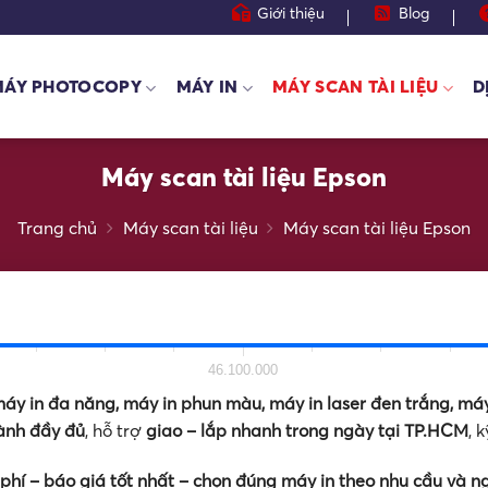
Giới thiệu
Blog
MÁY PHOTOCOPY
MÁY IN
MÁY SCAN TÀI LIỆU
D
Máy scan tài liệu Epson
Trang chủ
Máy scan tài liệu
Máy scan tài liệu Epson
46.100.000
máy in đa năng, máy in phun màu, máy in laser đen trắng, máy
ành đầy đủ
, hỗ trợ
giao – lắp nhanh trong ngày tại TP.HCM
, 
phí – báo giá tốt nhất – chọn đúng máy in theo nhu cầu và n